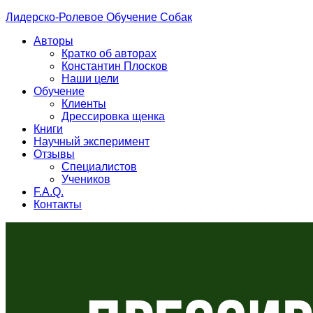
Лидерско-Ролевое Обучение Собак
Авторы
Кратко об авторах
Константин Плосков
Наши цели
Обучение
Клиенты
Дрессировка щенка
Книги
Научный эксперимент
Отзывы
Специалистов
Учеников
F.A.Q.
Контакты