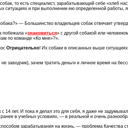
собак, то есть специалист, зарабатывающий себе «хлеб на
ых ситуациях и при выполнении ею определенной работы, я
обака?» — Большинство владельцев собак отвечает утверд
а побежала «
знакомиться
» с другой собакой или человеко
Вам по команде «Ко мне»?».
рос
О
трицательно
! Их собаки в описанных выше ситуациях 
ы не заводчик), зачем тратить деньги и личное время на б
 с 14 лет. И пока я делал это для себя, я даже не задумыва
 ранее в учебных условиях, — в реальной и очень разнооб
 способом зарабатывания на жизнь, — проблема Качества с