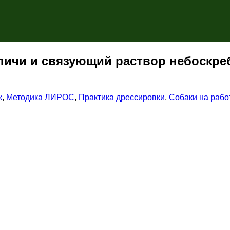
пичи и связующий раствор небоскреб
к
,
Методика ЛИРОС
,
Практика дрессировки
,
Собаки на рабо