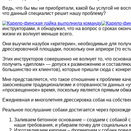
Ведь, что бы мы ни приобретали, какой бы услугой не вос
что данный специалист решит нашу проблему?
инструкторами, я обнаружил, что на вопрос о сроках око
жизни их волнует меньше всего.
Они выучили назубок «критерии», необходимые для получе
дрессировочной площадки, поскольку они априори (то ест
Этих инструкторов совершенно не волнует то, что основна
получить «диплом» — допуск к размножению и составляющ
большинство их клиентов), которые пришли сюда с конкрет
Мне представляется, что такое отношение к проблеме кач
закосневшем традиционализме и оторванности данных «уч
«просвещенное» время, поскольку является прямым обма
Ежедневная и многолетняя дрессировка собак на собстве
Реальное послушание собаки достигается через прохожде
Заливаем бетонное основание – создаем с собакой 
наши требования, и убираем почву для социальных 
Изготавливаем кирпичи – формируем у собаки поведе