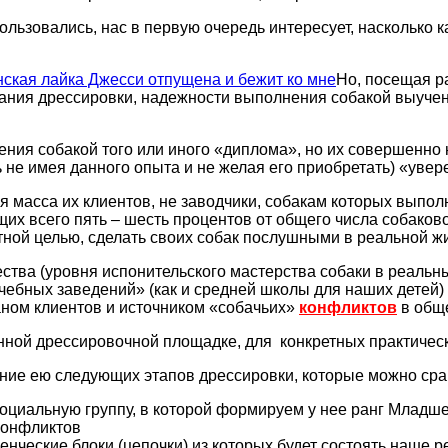
пользовались, нас в первую очередь интересует, насколько 
Но, посещая р
нчания дрессировки, надежности выполнения собакой выуче
ния собакой того или иного «диплома», но их совершенно н
ь не имея данного опыта и не желая его приобретать) «уве
я масса их клиентов, не заводчики, собакам которых выпол
их всего пять – шесть процентов от общего числа собако
ной целью, сделать своих собак послушными в реальной жиз
ества (уровня испонительского мастерства собаки в реальн
ебных заведений» (как и средней школы для наших детей) 
ном клиентов и источником «собачьих»
конфликтов
в общ
нной дрессировочной площадке, для конкретных практическ
ние ею следующих этапов дрессировки, которые можно сра
социальную группу, в которой формируем у нее ранг Младш
конфликтов
нческие блоки (цепочки) из которых будет состоять наше 