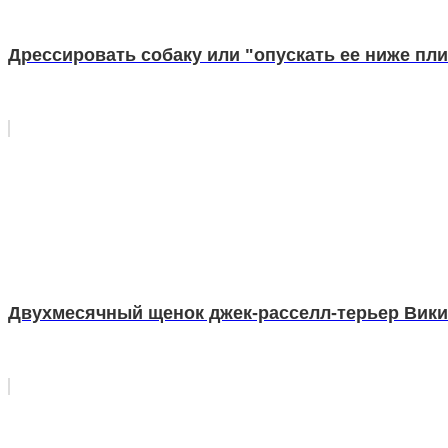
Дрессировать собаку или "опускать ее ниже пл
Двухмесячный щенок джек-расселл-терьер Вики