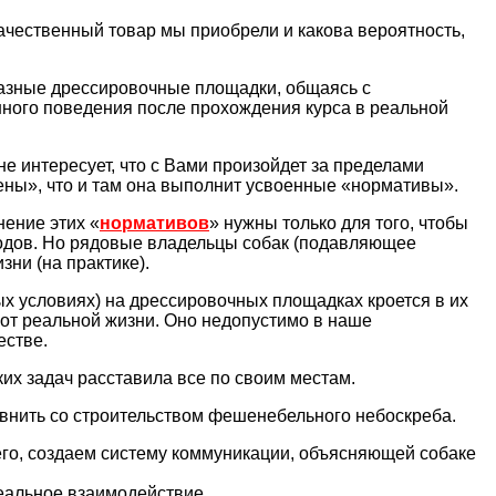
качественный товар мы приобрели и какова вероятность,
азные дрессировочные площадки, общаясь с
нного поведения после прохождения курса в реальной
е интересует, что с Вами произойдет за пределами
рены», что и там она выполнит усвоенные «нормативы».
нение этих «
нормативов
» нужны только для того, чтобы
водов. Но рядовые владельцы собак (подавляющее
ни (на практике).
ых условиях) на дрессировочных площадках кроется в их
от реальной жизни. Оно недопустимо в наше
естве.
их задач расставила все по своим местам.
внить со строительством фешенебельного небоскреба.
его, создаем систему коммуникации, объясняющей собаке
реальное взаимодействие