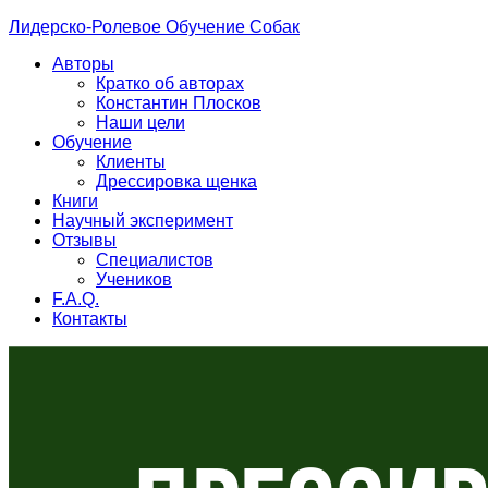
Лидерско-Ролевое Обучение Собак
Авторы
Кратко об авторах
Константин Плосков
Наши цели
Обучение
Клиенты
Дрессировка щенка
Книги
Научный эксперимент
Отзывы
Специалистов
Учеников
F.A.Q.
Контакты