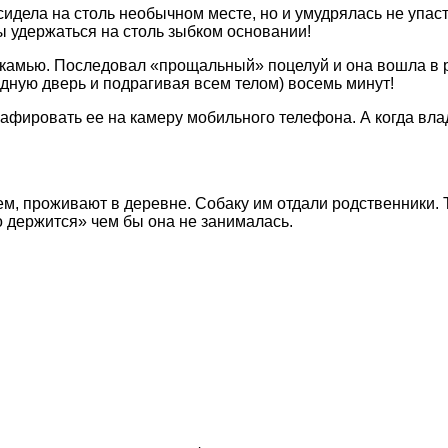
сидела на столь необычном месте, но и умудрялась не упаст
бы удержаться на столь зыбком основании!
 скамью. Последовал «прощальный» поцелуй и она вошла в р
одную дверь и подрагивая всем телом) восемь минут!
афировать ее на камеру мобильного телефона. А когда вла
м, проживают в деревне. Собаку им отдали родственники. 
о держится» чем бы она не занималась.