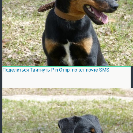
Поделиться
Твитнуть
Pin
Отпр. по эл. почте
SMS