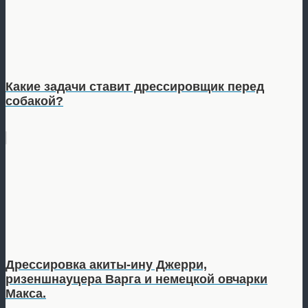
Какие задачи ставит дрессировщик перед
собакой?
Дрессировка акиты-ину Джерри,
ризеншнауцера Варга и немецкой овчарки
Макса.