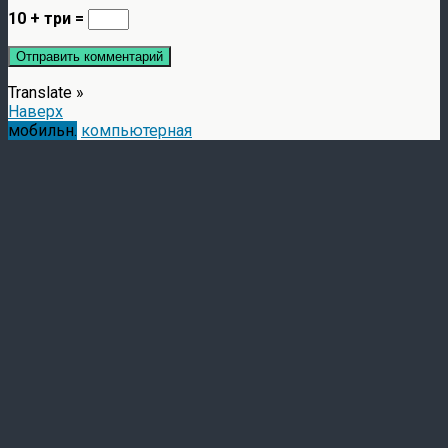
10 + три =
Translate »
Наверх
мобильн.
компьютерная