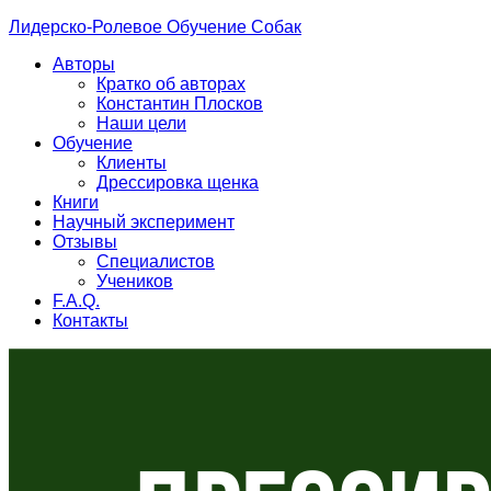
Лидерско-Ролевое Обучение Собак
Авторы
Кратко об авторах
Константин Плосков
Наши цели
Обучение
Клиенты
Дрессировка щенка
Книги
Научный эксперимент
Отзывы
Специалистов
Учеников
F.A.Q.
Контакты