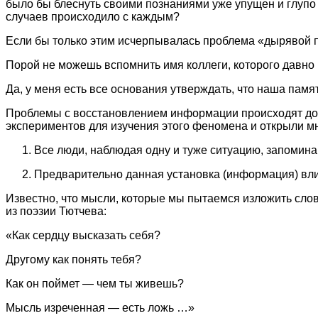
было бы блеснуть своими познаниями уже упущен и глупо к
случаев происходило с каждым?
Если бы только этим исчерпывалась проблема «дырявой 
Порой не можешь вспомнить имя коллеги, которого давно 
Да, у меня есть все основания утверждать, что наша памят
Проблемы с восстановлением информации происходят дост
экспериментов для изучения этого феномена и открыли мн
Все люди, наблюдая одну и туже ситуацию, запомина
Предварительно данная установка (информация) влия
Известно, что мысли, которые мы пытаемся изложить слов
из поэзии Тютчева:
«Как сердцу высказать себя?
Другому как понять тебя?
Как он поймет — чем ты живешь?
Мысль изреченная — есть ложь …»