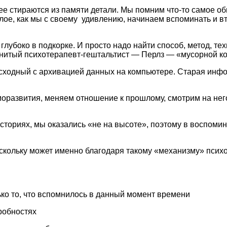
е стираются из памяти детали. Мы помним что-то самое общ
ое, как мы с своему удивлению, начинаем вспоминать и вт
, глубоко в подкорке. И просто надо найти способ, метод, 
енитый психотерапевт-гештальтист — Перлз — «мусорной к
 сходный с архивацией данных на компьютере. Старая инф
моразвития, меняем отношение к прошлому, смотрим на нег
историях, мы оказались «не на высоте», поэтому в воспом
оскольку может именно благодаря такому «механизму» псих
ко то, что вспомнилось в данный момент времени
робностях