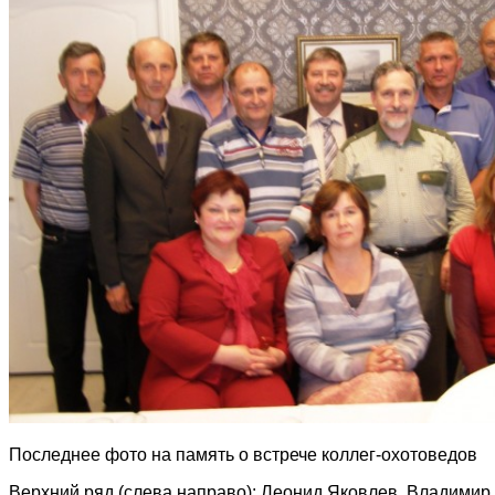
Последнее фото на память о встрече коллег-охотоведов
Верхний ряд (слева направо): Леонид Яковлев, Владимир 