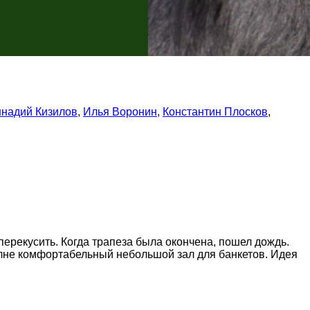
ннадий Кизилов
,
Илья Воронин
,
Константин Плосков
,
ерекусить. Когда трапеза была окончена, пошел дождь.
полне комфортабельный небольшой зал для банкетов. Идея