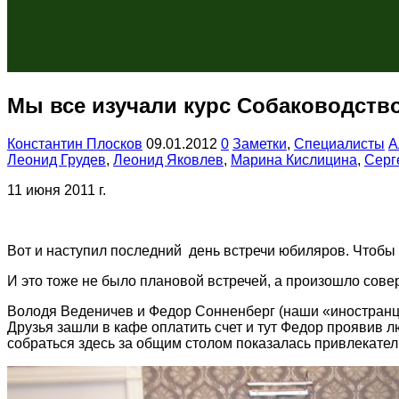
Мы все изучали курс Собаководство
Константин Плосков
09.01.2012
0
Заметки
,
Специалисты
А
Леонид Грудев
,
Леонид Яковлев
,
Марина Кислицина
,
Серг
11 июня 2011 г.
Вот и наступил последний день встречи юбиляров. Чтобы 
И это тоже не было плановой встречей, а произошло совер
Володя Веденичев и Федор Сонненберг (наши «иностранцы»
Друзья зашли в кафе оплатить счет и тут Федор проявив 
собраться здесь за общим столом показалась привлекате