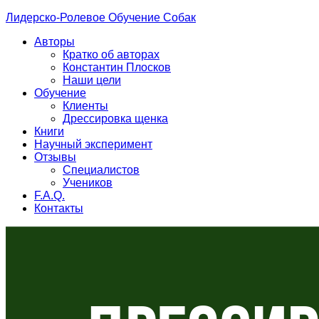
Лидерско-Ролевое Обучение Собак
Авторы
Кратко об авторах
Константин Плосков
Наши цели
Обучение
Клиенты
Дрессировка щенка
Книги
Научный эксперимент
Отзывы
Специалистов
Учеников
F.A.Q.
Контакты