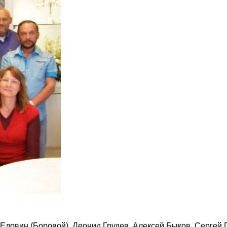
Едовин (Боровой), Леонид Грудев, Алексей Быков, Сергей 