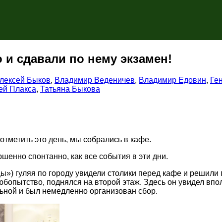
 и сдавали по нему экзамен!
лексей Быков
,
Владимир Веденичев
,
Владимир Едовин
,
Ге
ей Плакса
,
Татьяна Быкова
отметить это день, мы собрались в кафе.
шенно спонтанно, как все события в эти дни.
) гуляя по городу увидели столики перед кафе и решили п
любопытство, поднялся на второй этаж. Здесь он увидел в
льной и был немедленно организован сбор.