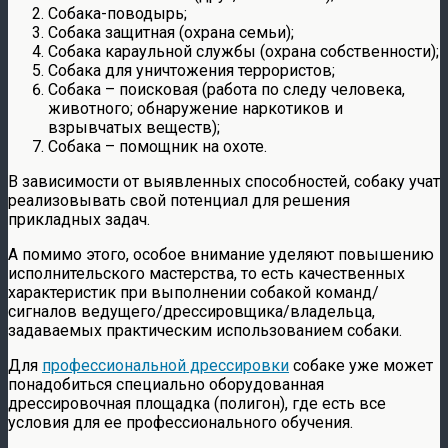
Собака-поводырь;
Собака защитная (охрана семьи);
Собака караульной службы (охрана собственности);
Собака для уничтожения террористов;
Собака – поисковая (работа по следу человека,
животного; обнаружение наркотиков и
взрывчатых веществ);
Собака – помощник на охоте.
В зависимости от выявленных способностей, собаку учат
реализовывать свой потенциал для решения
прикладных задач.
А помимо этого, особое внимание уделяют повышению
исполнительского мастерства, то есть качественных
характеристик при выполнении собакой команд/
сигналов ведущего/дрессировщика/владельца,
задаваемых практическим использованием собаки.
Для
профессиональной дрессировки
собаке уже может
понадобиться специально оборудованная
дрессировочная площадка (полигон), где есть все
условия для ее профессионального обучения.