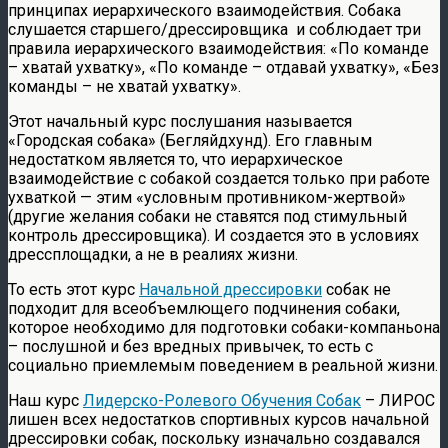
принципах иерархического взаимодействия. Собака
слушается старшего/дрессировщика и соблюдает три
правила иерархического взаимодействия: «По команде
– хватай ухватку», «По команде – отдавай ухватку», «Без
команды – не хватай ухватку».
Этот начальный курс послушания называется
«Городская собака» (Бегляйдхунд). Его главным
недостатком является то, что иерархическое
взаимодействие с собакой создается только при работе
ухваткой — этим «условным противником-жертвой»
(другие желания собаки не ставятся под стимульный
контроль дрессировщика). И создается это в условиях
дрессплощадки, а не в реалиях жизни.
То есть этот курс
Начальной дрессировки
собак не
подходит для всеобъемлющего подчинения собаки,
которое необходимо для подготовки собаки-компаньона
– послушной и без вредных привычек, то есть с
социально приемлемым поведением в реальной жизни.
Наш курс
Лидерско-Ролевого Обучения Собак
– ЛИРОС
лишен всех недостатков спортивных курсов начальной
дрессировки собак, поскольку изначально создавался