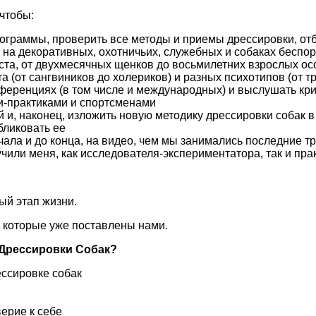
чтобы:
ограммы, проверить все методы и приемы дрессировки, о
 на декоративных, охотничьих, служебных и собаках беспо
ста, от двухмесячных щенков до восьмилетних взрослых ос
 (от сангвиников до холериков) и разных психотипов (от т
ференциях (в том числе и международных) и выслушать кри
и-практиками и спортсменами
й и, наконец, изложить новую методику дрессировки собак 
бликовать ее
чала и до конца, на видео, чем мы занимались последние тр
чили меня, как исследователя-экспериментатора, так и пра
ый этап жизни.
, которые уже поставлены нами.
 Дрессировки Собак?
ссировке собак
ерие к себе