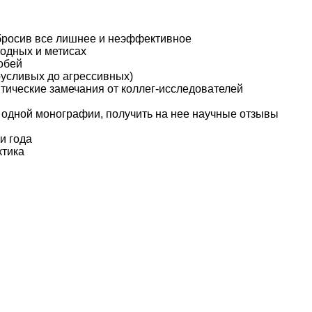
тбросив все лишнее и неэффективное
родных и метисах
обей
русливых до агрессивных)
тические замечания от коллег-исследователей
в одной монографии, получить на нее научные отзывы
и года
ктика