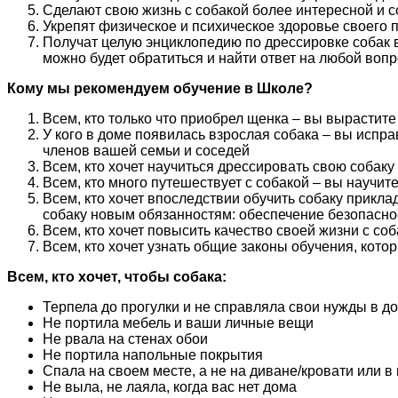
Сделают свою жизнь с собакой более интересной и 
Укрепят физическое и психическое здоровье своего 
Получат целую энциклопедию по дрессировке собак в
можно будет обратиться и найти ответ на любой воп
Кому мы рекомендуем обучение в Школе?
Всем, кто только что приобрел щенка – вы вырастит
У кого в доме появилась взрослая собака – вы испр
членов вашей семьи и соседей
Всем, кто хочет научиться дрессировать свою собак
Всем, кто много путешествует с собакой – вы научит
Всем, кто хочет впоследствии обучить собаку прикл
собаку новым обязанностям: обеспечение безопасност
Всем, кто хочет повысить качество своей жизни с со
Всем, кто хочет узнать общие законы обучения, кото
Всем, кто хочет, чтобы собака:
Терпела до прогулки и не справляла свои нужды в д
Не портила мебель и ваши личные вещи
Не рвала на стенах обои
Не портила напольные покрытия
Спала на своем месте, а не на диване/кровати или в
Не выла, не лаяла, когда вас нет дома