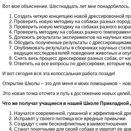
Вот мое объяснение. Шестнадцать лет мне понадобилось, 
Создать четкую концепцию новой дрессировочной пр
Проверить новую методику на собаках разных пород:
Проверить новую методику на собаках разного возра
Проверить методику на собаках разного темперамента
Доложить результаты экспериментов на научных кон
Обсудить полученные результаты с дрессировщикам
Опубликовать результаты в сборниках научных стате
ведущих исследователей поведения животных и опу
Снять весь процесс дрессировки разных собак, от на
Ответить на все вопросы по дрессировке, которые му
И вот сегодня вся эта колоссальная работа позади!
Открытие Школы – это для меня и моих помощников – нов
Это новая точка отсчета и путь к достижению новых целей
Что же получат учащиеся в нашей Школе Прикладной
Научатся современной, гуманной и эффективной дре
Исправят у своего питомца все вредные привычки
Создадут с ним бесконфликтные взаимоотношения
Станут понятными для своей собаки и укрепят ее дов