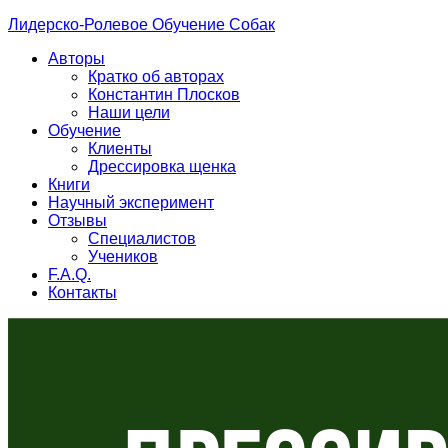
Лидерско-Ролевое Обучение Собак
Авторы
Кратко об авторах
Константин Плосков
Наши цели
Обучение
Клиенты
Дрессировка щенка
Книги
Научный эксперимент
Отзывы
Специалистов
Учеников
F.A.Q.
Контакты