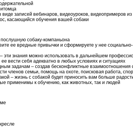
содержательной
питомца
 виде записей вебинаров, видеоуроков, видеопримеров из 
рос, касающийся обучения вашей собаки
е послушную собаку-компаньона
авите ее вредные привычки и сформируете у нее социально
у – эти знания можно использовать в дальнейшем професси
е ее вести себя адекватно в любых условиях и ситуациях
адным задачам – создав бесконфликтные взаимоотношения с
и членов семьи, помощь на охоте, поисковая работа, спорт 
бакой – жизнь с собакой будет приносить вам больше радос
рые применимы к обучению, как животных, так и людей
оме
 кресле