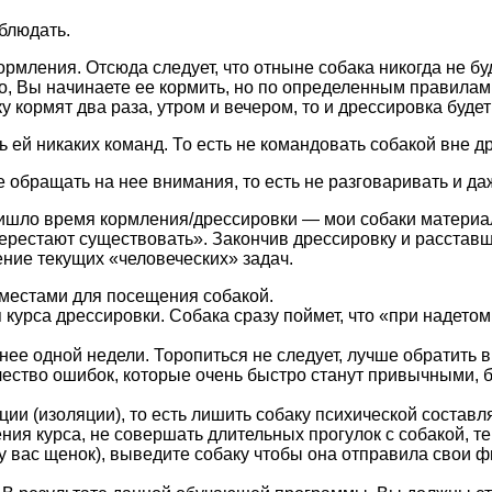
блюдать.
рмления. Отсюда следует, что отныне собака никогда не буд
, Вы начинаете ее кормить, но по определенным правилам.
 кормят два раза, утром и вечером, то и дрессировка будет
 ей никаких команд. То есть не командовать собакой вне д
 обращать на нее внимания, то есть не разговаривать и да
ришло время кормления/дрессировки — мои собаки материал
рестают существовать». Закончив дрессировку и расставшис
ние текущих «человеческих» задач.
 местами для посещения собакой.
 курса дрессировки. Собака сразу поймет, что «при надето
нее одной недели. Торопиться не следует, лучше обратить 
чество ошибок, которые очень быстро станут привычными, б
 (изоляции), то есть лишить собаку психической составляющ
ния курса, не совершать длительных прогулок с собакой, те
у вас щенок), выведите собаку чтобы она отправила свои фи