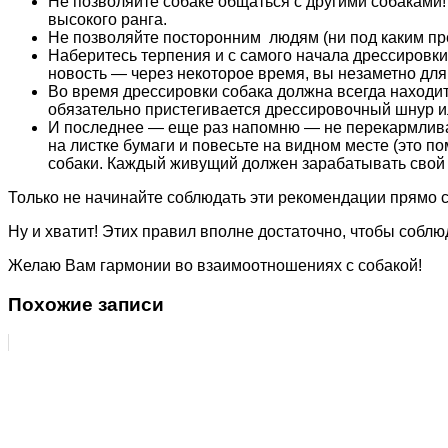
Не позволяйте собаке общаться с другими собаками
высокого ранга.
Не позволяйте посторонним людям (ни под каким пре
Наберитесь терпения и с самого начала дрессировки
новость — через некоторое время, вы незаметно для
Во время дрессировки собака должна всегда находитс
обязательно пристегивается дрессировочный шнур ил
И последнее — еще раз напомню — не перекармливайт
на листке бумаги и повесьте на видном месте (это по
собаки. Каждый живущий должен зарабатывать свой 
Только не начинайте соблюдать эти рекомендации прямо с
Ну и хватит! Этих правил вполне достаточно, чтобы собл
Желаю Вам гармонии во взаимоотношениях с собакой!
Похожие записи