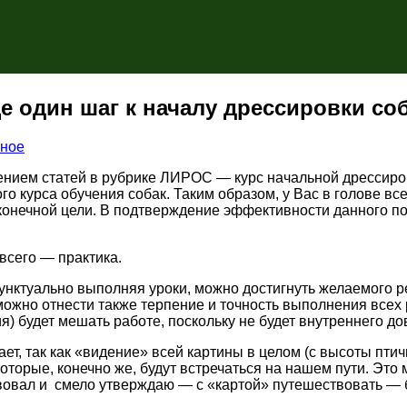
 один шаг к началу дрессировки со
ное
ением статей в рубрике ЛИРОС — курс начальной дрессиров
о курса обучения собак. Таким образом, у Вас в голове вс
конечной цели. В подтверждение эффективности данного по
всего — практика.
 пунктуально выполняя уроки, можно достигнуть желаемого р
ожно отнести также терпение и точность выполнения всех 
я) будет мешать работе, поскольку не будет внутреннего 
ет, так как «видение» всей картины в целом (с высоты птич
которые, конечно же, будут встречаться на нашем пути. Эт
вовал и смело утверждаю — с «картой» путешествовать — б