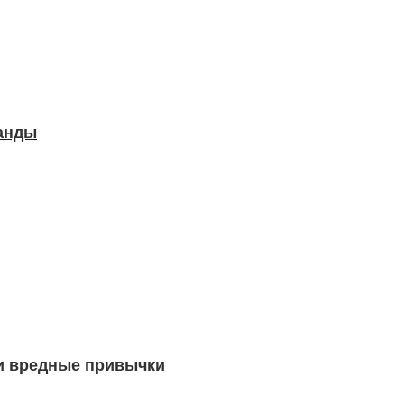
манды
ки вредные привычки