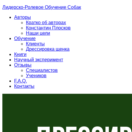
Лидерско-Ролевое Обучение Собак
Авторы
Кратко об авторах
Константин Плосков
Наши цели
Обучение
Клиенты
Дрессировка щенка
Книги
Научный эксперимент
Отзывы
Специалистов
Учеников
F.A.Q.
Контакты