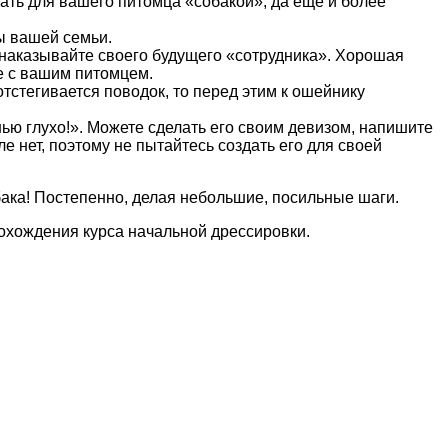
ать для вашего питомца «собакой», да еще и более
ы вашей семьи.
е наказывайте своего будущего «сотрудника». Хорошая
те с вашим питомцем.
тстегивается поводок, то перед этим к ошейнику
нью глухо!». Можете сделать его своим девизом, напишите
ле нет, поэтому не пытайтесь создать его для своей
бака! Постепенно, делая небольшие, посильные шаги.
рохождения курса начальной дрессировки.