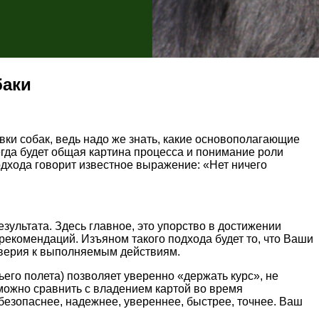
баки
ки собак, ведь надо же знать, какие основополагающие
егда будет общая картина процесса и понимание роли
дхода говорит известное выражение: «Нет ничего
езультата. Здесь главное, это упорство в достижении
рекомендаций. Изъяном такого подхода будет то, что Ваши
доверия к выполняемым действиям.
ьего полета) позволяет уверенно «держать курс», не
о можно сравнить с владением картой во время
езопаснее, надежнее, увереннее, быстрее, точнее. Ваш