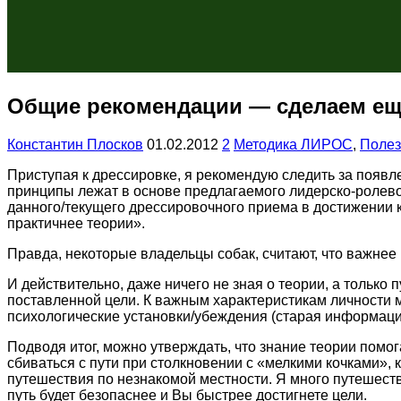
Общие рекомендации — сделаем еще
Константин Плосков
01.02.2012
2
Методика ЛИРОС
,
Полез
Приступая к дрессировке, я рекомендую следить за появл
принципы лежат в основе предлагаемого лидерско-ролевог
данного/текущего дрессировочного приема в достижении 
практичнее теории».
Правда, некоторые владельцы собак, считают, что важнее 
И действительно, даже ничего не зная о теории, а только
поставленной цели. К важным характеристикам личности м
психологические установки/убеждения (старая информаци
Подводя итог, можно утверждать, что знание теории помога
сбиваться с пути при столкновении с «мелкими кочками», 
путешествия по незнакомой местности. Я много путешест
путь будет безопаснее и Вы быстрее достигнете цели.