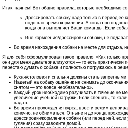
Итак, начнем! Вот общие правила, которые необходимо со
Дрессировать собаку надо только в период ее ко
подошло время кормления. А когда оно подошло
когда она выполняет Ваши команды. Если собаку
Вне кормления/дрессировки собаки, не подавать
Во время нахождения собаки на месте для отдыха, не
Я для себя сформулировал такое правило: «Как только п
они для меня дематериализуются — то есть практически пе
перестаю думать о собаке и полностью погружаюсь в реше
Кухня/столовая и спальня должны стать запретными
Надетый на собаку ошейник не снимать до окончания
снятом — это вовсе необязательно».
Каждый урок необходимо разучивать в течение не ме
увеличение учебной нагрузки. Если спешить, то коли
падать.
Во время прохождения курса, ввести режим депривации
конечно, не обниматься. Отныне и до конца прохожде
дрессировки/кормления собаки (или перед ней, если 
гуляния) сразу заводите домой.