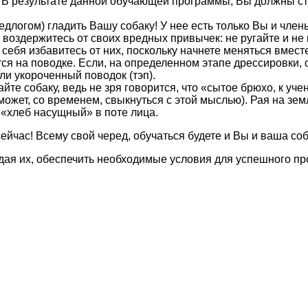
! В результате данной обучающей программы, Вы должны ст
длогом) гладить Вашу собаку! У нее есть только Вы и член
 воздержитесь от своих вредных привычек: не ругайте и н
 себя избавитесь от них, поскольку начнете меняться вмес
я на поводке. Если, на определенном этапе дрессировки, о
и укороченный поводок (тэп).
е собаку, ведь не зря говорится, что «сытое брюхо, к уче
может, со временем, свыкнуться с этой мыслью). Рая на зем
«хлеб насущный» в поте лица.
ейчас! Всему свой черед, обучаться будете и Вы и ваша со
юдая их, обеспечить необходимые условия для успешного п