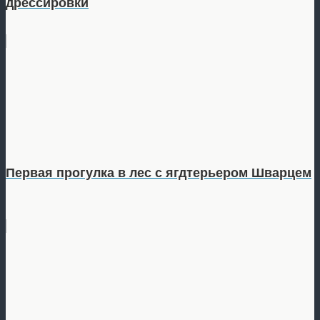
дрессировки
Первая прогулка в лес с ягдтерьером Шварцем