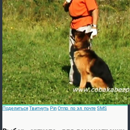
Поделиться
Твитнуть
Pin
Отпр. по эл. почте
SMS