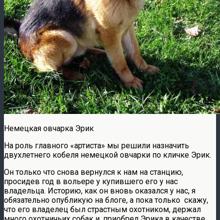
Немецкая овчарка Эрик
На роль главного «артиста» мы решили назначить
двухлетнего кобеля немецкой овчарки по кличке Эрик.
Он только что снова вернулся к нам на станцию,
просидев год в вольере у купившего его у нас
владельца. Историю, как он вновь оказался у нас, я
обязательно опубликую на блоге, а пока только скажу,
что его владелец был страстным охотником, держал
много охотничьих собак и, приобрел Эрика в качестве