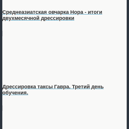
Среднеазиатская овчарка Нора - итоги
двухмесячной дрессировки
Дрессировка таксы Гавра. Третий день
обучения.