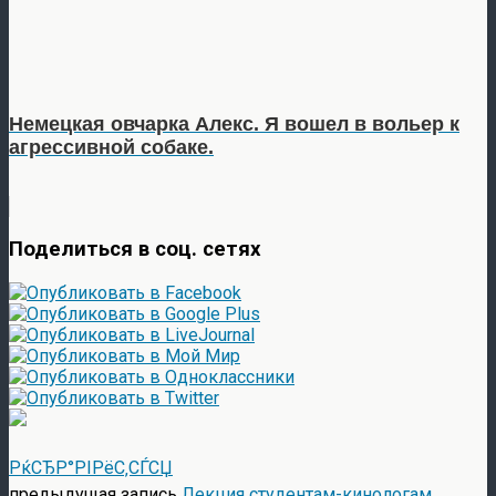
Немецкая овчарка Алекс. Я вошел в вольер к
агрессивной собаке.
Поделиться в соц. сетях
РќСЂР°РІРёС‚СЃСЏ
предыдущая запись
Лекция студентам-кинологам