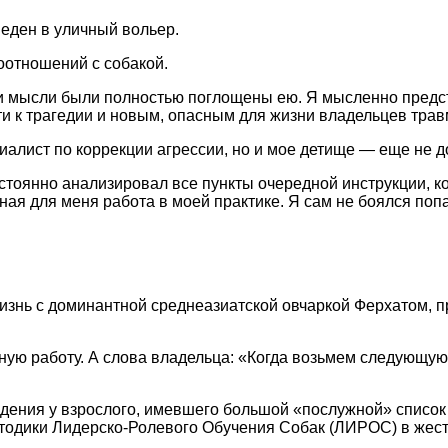
веден в уличный вольер.
оотношений с собакой.
мои мысли были полностью поглощены ею. Я мысленно предс
и к трагедии и новым, опасным для жизни владельцев трав
ециалист по коррекции агрессии, но и мое детище — еще не
остоянно анализировал все пункты очередной инструкции, к
я для меня работа в моей практике. Я сам не боялся попас
знь с доминантной среднеазиатской овчаркой Ферхатом, п
ную работу. А слова владельца: «Когда возьмем следующую 
едения у взрослого, имевшего большой «послужной» список
тодики Лидерско-Ролевого Обучения Собак (ЛИРОС) в жест