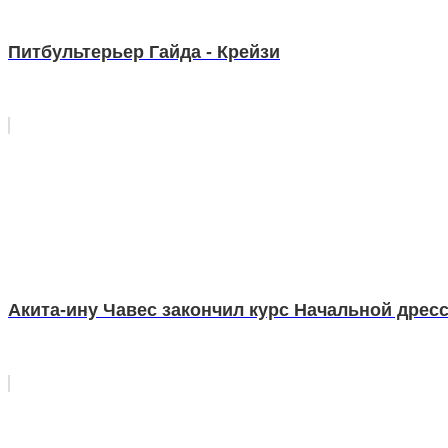
Питбультерьер Гайда - Крейзи
Акита-ину Чавес закончил курс Начальной дрес