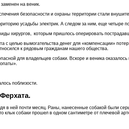
 заменен на веник.
еспечения безопасности и охраны территории стали внушит
риторию усадьбы электрик. А следом за ним, еще четыре п
виды хирургов, которым пришлось оперировать пострадав
та с целью вымогательства денег для «компенсации» потер
 относился к рядовым гражданам нашего общества.
пасной для владельцев собаки. Вскоре и веника оказалось
лопаты».
алось поблизости.
Ферхата.
дя в ней почти месяц. Раны, нанесенные собакой были сер
то клык собаки прошел в одном сантиметре от плечевой ар