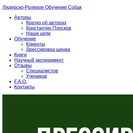
Лидерско-Ролевое Обучение Собак
Авторы
Кратко об авторах
Константин Плосков
Наши цели
Обучение
Клиенты
Дрессировка щенка
Книги
Научный эксперимент
Отзывы
Специалистов
Учеников
F.A.Q.
Контакты