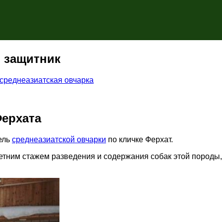
 защитник
среднеазиатская овчарка
Ферхата
ель
среднеазиатской овчарки
по кличке Ферхат.
тним стажем разведения и содержания собак этой породы,