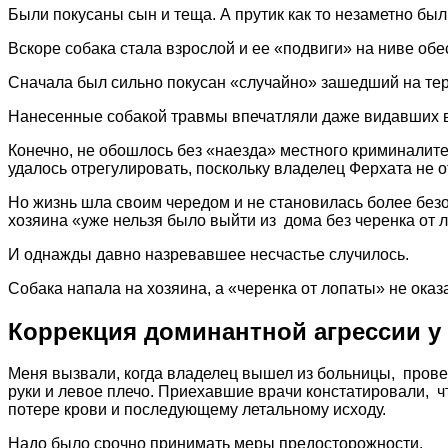
Были покусаны сын и теща. А прутик как то незаметно был
Вскоре собака стала взрослой и ее «подвиги» на ниве об
Сначала был сильно покусан «случайно» зашедший на тер
Нанесенные собакой травмы впечатляли даже видавших 
Конечно, не обошлось без «наезда» местного криминалите
удалось отрегулировать, поскольку владелец Ферхата не
Но жизнь шла своим чередом и не становилась более безо
хозяина «уже нельзя было выйти из дома без черенка от 
И однажды давно назревавшее несчастье случилось.
Собака напала на хозяина, а «черенка от лопаты» не оказ
Коррекция доминантной агрессии у 
Меня вызвали, когда владелец вышел из больницы, прове
руки и левое плечо. Приехавшие врачи констатировали, ч
потере крови и последующему летальному исходу.
Надо было срочно принимать меры предосторожности.