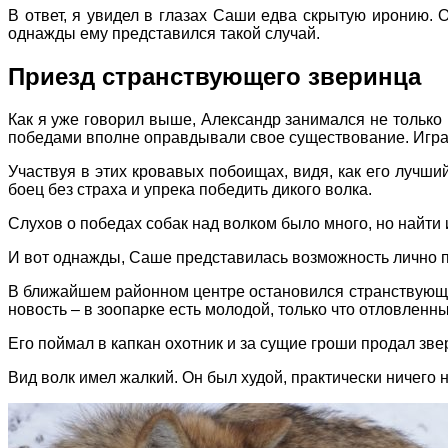
В ответ, я увидел в глазах Саши едва скрытую иронию. О
однажды ему представился такой случай.
Приезд странствующего зверинца
Как я уже говорил выше, Александр занимался не только 
победами вполне оправдывали свое существование. Игра 
Участвуя в этих кровавых побоищах, видя, как его лучши
боец без страха и упрека победить дикого волка.
Слухов о победах собак над волком было много, но найти 
И вот однажды, Саше представилась возможность лично п
В ближайшем районном центре остановился странствующий
новость – в зоопарке есть молодой, только что отловленны
Его поймал в капкан охотник и за сущие гроши продал зве
Вид волк имел жалкий. Он был худой, практически ничего 