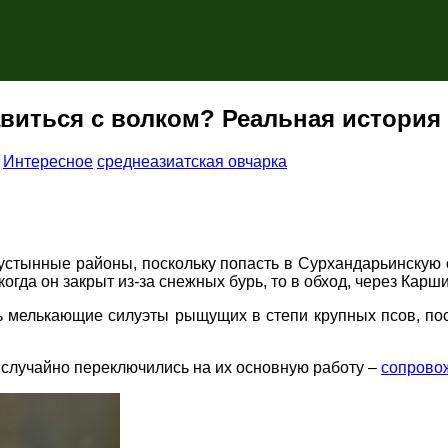
авиться с волком? Реальная история
,
Интересное
среднеазиатская овчарка
устынные районы, поскольку попасть в Сурхандарьинскую 
огда он закрыт из-за снежных бурь, то в обход, через Карш
ть мелькающие силуэты рыщущих в степи крупных псов, по
случайно переключились на их основную работу –
сопрово