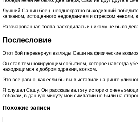
Победителей не было. Два зверя, схватив друг друга в сме
Лучший Сашин боец, неоднократно выходивший победителе
капканом, истощенного недоеданием и стрессом неволи, в
Разочарованная толпа расходилась и никому не было дела
Послесловие
Этот бой перевернул взгляды Саши на физические возможн
Он стал тем шокирующим событием, которое навсегда убед
находящимся в добром здравии, волком.
Это все равно, как если бы вы выставили на ринге улично
Я слушал Сашу. Он рассказывал эту историю очень эмоцио
собакам, в данную минуту мои симпатии не были на сторо
Похожие записи