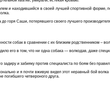
ртельной хватке, умирали, истекая кровью.
м и находившийся в своей лучшей спортивной форме, пог
олка.
 до горя Саши, потерявшего своего лучшего производителя
ости собак в сравнении с их близким родственником – вол
ило его в том, что ни одна собака — волкодав, даже специ
го задиру и забияку против специалиста по боям без правил
нально и я почти вживую видел этот неравный бой волка 
не погибшего четвероного друга.