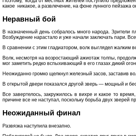
Поэтому, когда от местных жителей поступило предложени
какое никакое, а развлечение, на фоне лунного пейзажа 
Неравный бой
В назначенный день собралось много народа. Зрители пл
Возбуждение нарастало и уже начали заключать пари. Все 
В сравнении с этим гладиатором, волк выглядел жалким во
Волк, несмотря на возростающий ажиотаж толпы, продолжал
мог заметить редко вспыхивающий в его глазах дикий огон
Неожиданно громко щелкнул железный засов, заставив волк
В открытой двери показался другой зверь — мощный и бе
Все завертелось, закружилось в вихре и какое то время, 
причине все не наступал, поскольку борьба двух зверей п
Неожиданный финал
Развязка наступила внезапно.