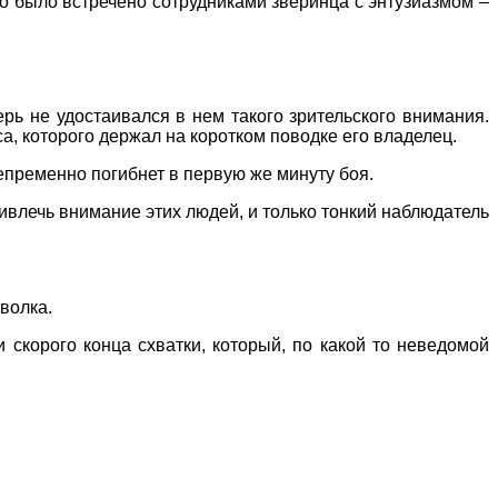
но было встречено сотрудниками зверинца с энтузиазмом –
рь не удостаивался в нем такого зрительского внимания.
а, которого держал на коротком поводке его владелец.
непременно погибнет в первую же минуту боя.
ивлечь внимание этих людей, и только тонкий наблюдатель
волка.
и скорого конца схватки, который, по какой то неведомой