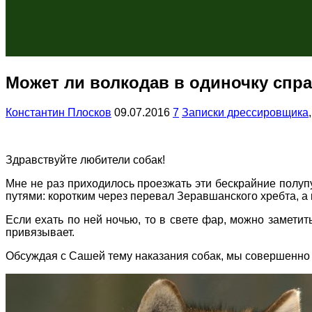
Может ли волкодав в одиночку спр
Константин Плосков
09.07.2016
7
Записки дрессировщика
Здравствуйте любители собак!
Мне не раз приходилось проезжать эти бескрайние полуп
путями: коротким через перевал Зеравшанского хребта, а к
Если ехать по ней ночью, то в свете фар, можно замети
привязывает.
Обсуждая с Сашей тему наказания собак, мы совершенно 