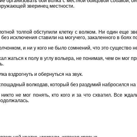
е организовать бой волка с местной бойцовой собакой, о
окружающей зверинец местности.
отной толпой обступили клетку с волком. Ни один еще зве
без исключения ставили на могучего, закаленного в боях пс
лчонком, и ни у кого не было сомнений, что это существо 
 жаться к полу в углу вольера, не понимая, чем он мог пр
ь.
а вздрогнуть и обернуться на звук.
спощадный волкодав, который без раздумий набросился на 
никто не мог понять, кто кого и за что схватил. Все ждал
родолжалась.