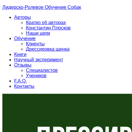
Лидерско-Ролевое Обучение Собак
Авторы
Кратко об авторах
Константин Плосков
Наши цели
Обучение
Клиенты
Дрессировка щенка
Книги
Научный эксперимент
Отзывы
Специалистов
Учеников
F.A.Q.
Контакты