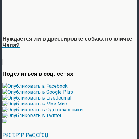
Нуждается ли в дрессировке собака по кличке
Чапа?
Поделиться в соц. сетях
РќСЂР°РІРёС‚СЃСЏ