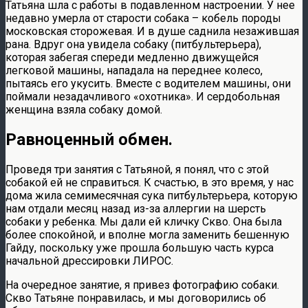
Татьяна шла с работы в подавленном настроении. У нее
недавно умерла от старости собака – кобель породы
московская сторожевая. И в душе саднила незажившая
рана. Вдруг она увидела собаку (питбультерьера),
которая забегая спереди медленно движущейся
легковой машины, нападала на переднее колесо,
пытаясь его укусить. Вместе с водителем машины, они
поймали незадачливого «охотника». И сердобольная
женщина взяла собаку домой.
Равноценный обмен.
Проведя три занятия с Татьяной, я понял, что с этой
собакой ей не справиться. К счастью, в это время, у нас
дома жила семимесячная сука питбультерьера, которую
нам отдали месяц назад из-за аллергии на шерсть
собаки у ребенка. Мы дали ей кличку Скво. Она была
более спокойной, и вполне могла заменить бешенную
Гайду, поскольку уже прошла большую часть курса
начальной дрессировки ЛИРОС.
На очередное занятие, я привез фотографию собаки.
Скво Татьяне понравилась, и мы договорились об