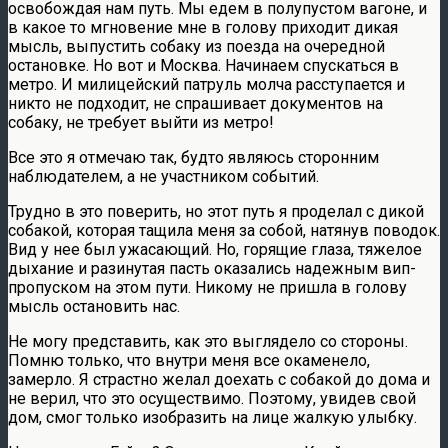
освобождая нам путь. Мы едем в полупустом вагоне, и
в какое то мгновение мне в голову приходит дикая
мысль, выпустить собаку из поезда на очередной
остановке. Но вот и Москва. Начинаем спускаться в
метро. И милицейский патруль молча расступается и
никто не подходит, не спрашивает документов на
собаку, не требует выйти из метро!
Все это я отмечаю так, будто являюсь сторонним
наблюдателем, а не участником событий.
Трудно в это поверить, но этот путь я проделал с дикой
собакой, которая тащила меня за собой, натянув поводок.
Вид у нее был ужасающий. Но, горящие глаза, тяжелое
дыхание и разинутая пасть оказались надежным вип-
пропуском на этом пути. Никому не пришла в голову
мысль остановить нас.
Не могу представить, как это выглядело со стороны.
Помню только, что внутри меня все окаменело,
замерло. Я страстно желал доехать с собакой до дома и
не верил, что это осуществимо. Поэтому, увидев свой
дом, смог только изобразить на лице жалкую улыбку.